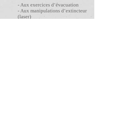
- Aux exercices d’évacuation
- Aux manipulations d’extincteur
(laser)
- Aux gestes qui sauvent
- Aux manipulations des
défibrillateurs
Numéro de déclaration
11755823075
© 2014 by ASSISCOTEC - PARIS
contact@assiscotec.fr
-
06 16 72 01 97